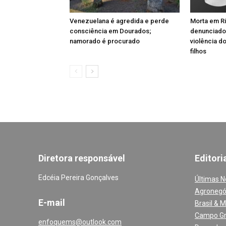
Venezuelana é agredida e perde
Morta em Rio
consciência em Dourados;
denunciado
namorado é procurado
violência d
filhos
Diretora responsável
Editori
Edcéia Pereira Gonçalves
Últimas N
Agronegó
E-mail
Brasil & 
Campo G
enfoquems@outlook.com