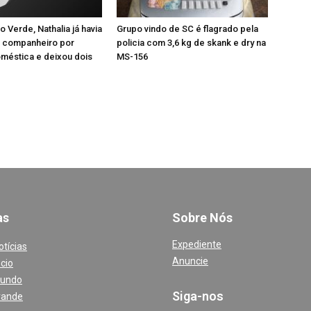
 Verde, Nathalia já havia
Grupo vindo de SC é flagrado pela
 companheiro por
policia com 3,6 kg de skank e dry na
oméstica e deixou dois
MS-156
a
s
Sobre Nós
Expediente
otícias
Anuncie
cio
Mundo
Siga-nos
rande