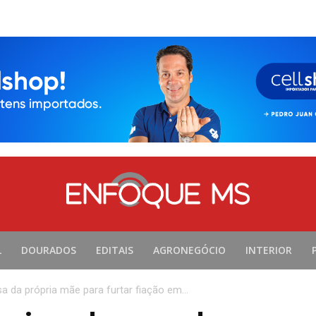
L
DOURADOS
EDITAIS
AGRONEGÓCIO
INTERIOR
a da própria mãe para furtar fiação em...