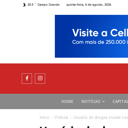
C
quinta-feira, 6 de agosto, 2026
25.3
Campo Grande
HOME
NOTÍCIAS
CAPITA
Início
Policial
Usuário de drogas invade cas