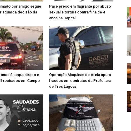
imado por amigo segue
Pai é preso em flagrante por abuso
or aguarda decisão da
sexual e tortura contra filha de 4
anos na Capital
 anos é sequestrado e
Operação Máquinas de Areia apura
mil roubados em Campo
fraudes em contratos da Prefeitura
de Três Lagoas