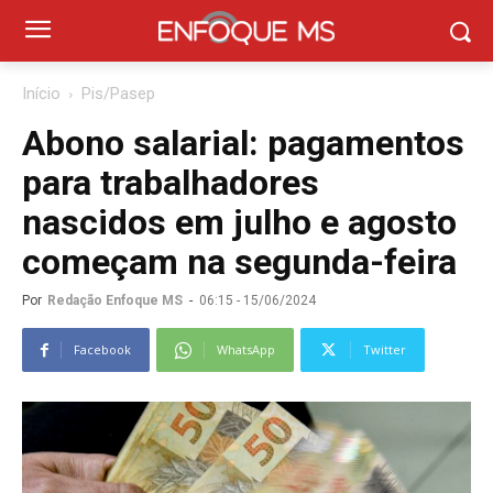
Início
Pis/Pasep
Abono salarial: pagamentos
para trabalhadores
nascidos em julho e agosto
começam na segunda-feira
Por
Redação Enfoque MS
-
06:15 - 15/06/2024
Facebook
WhatsApp
Twitter