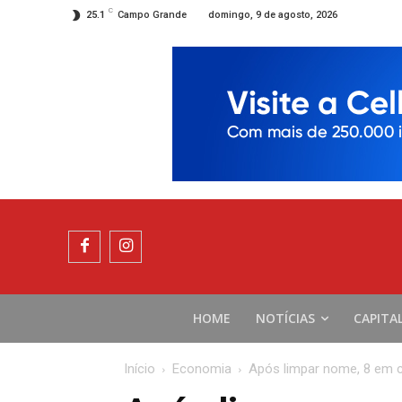
C
domingo, 9 de agosto, 2026
25.1
Campo Grande
HOME
NOTÍCIAS
CAPITA
Início
Economia
Após limpar nome, 8 em c