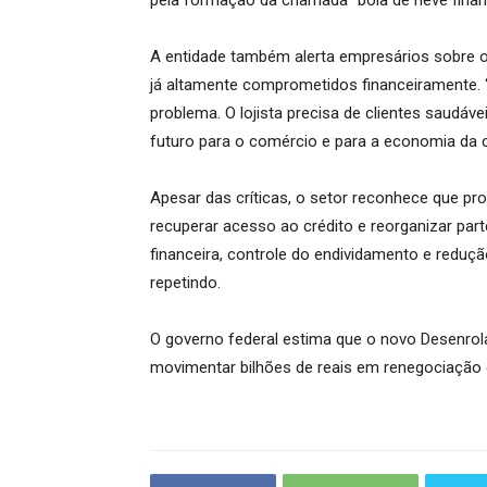
pela formação da chamada “bola de neve financ
A entidade também alerta empresários sobre o 
já altamente comprometidos financeiramente. “F
problema. O lojista precisa de clientes saudáve
futuro para o comércio e para a economia da c
Apesar das críticas, o setor reconhece que 
recuperar acesso ao crédito e reorganizar part
financeira, controle do endividamento e reduçã
repetindo.
O governo federal estima que o novo Desenrola
movimentar bilhões de reais em renegociação d