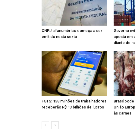
CNPJ alfanumérico começa a ser
Governo evi
emitido nesta sexta
aposta em e
diante de n
FGTS: 138 milhões de trabalhadores
Brasil pode
receberão R$ 13 bilhões de lucros
União Euro
às carnes