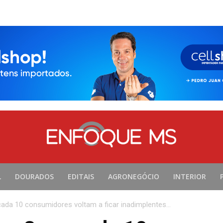
L
DOURADOS
EDITAIS
AGRONEGÓCIO
INTERIOR
ada 10 consumidores voltam a ficar inadimplentes...