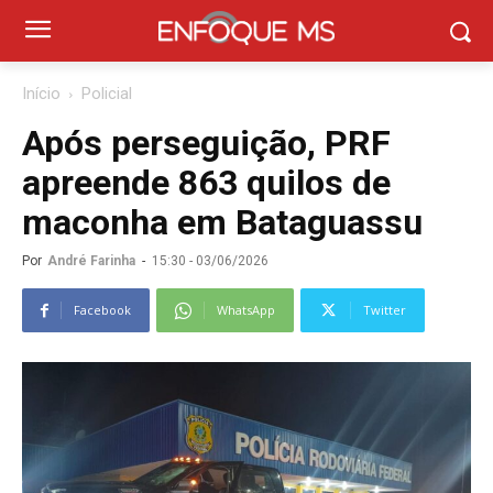
Início
Policial
Após perseguição, PRF
apreende 863 quilos de
maconha em Bataguassu
Por
André Farinha
-
15:30 - 03/06/2026
Facebook
WhatsApp
Twitter