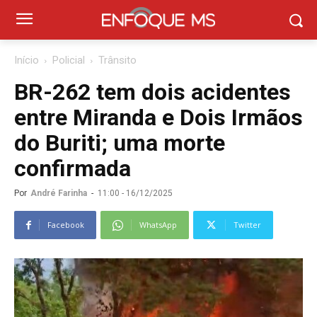
Início
Policial
Trânsito
BR-262 tem dois acidentes
entre Miranda e Dois Irmãos
do Buriti; uma morte
confirmada
Por
André Farinha
-
11:00 - 16/12/2025
Facebook
WhatsApp
Twitter