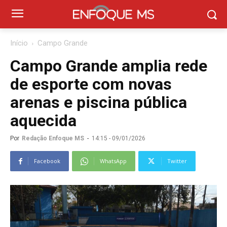
Início
Campo Grande
Campo Grande amplia rede
de esporte com novas
arenas e piscina pública
aquecida
Por
Redação Enfoque MS
-
14:15 - 09/01/2026
Facebook
WhatsApp
Twitter