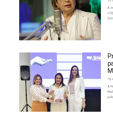
19:
A m
(10
for
Pr
p
M
18:
A P
Mul
púb