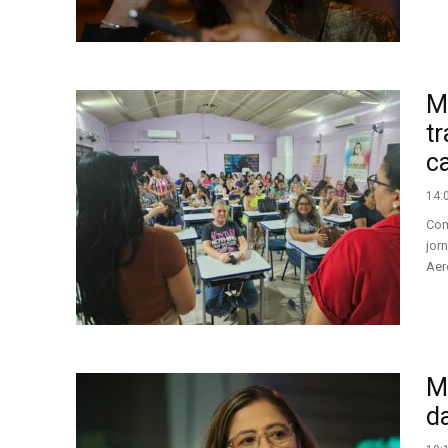
Mu
t
c
14:
Com
jor
Aero
Mi
d