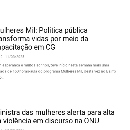
lheres Mil: Política pública
ransforma vidas por meio da
apacitação em CG
00 - 11/03/2025
 esperança e muitos sonhos, teve início nesta semana mais uma
nada de 160 horas-aula do programa Mulheres Mil, desta vez no Bairro
...
nistra das mulheres alerta para alta
a violência em discurso na ONU