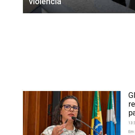
violência
G
r
p
13:
Em 