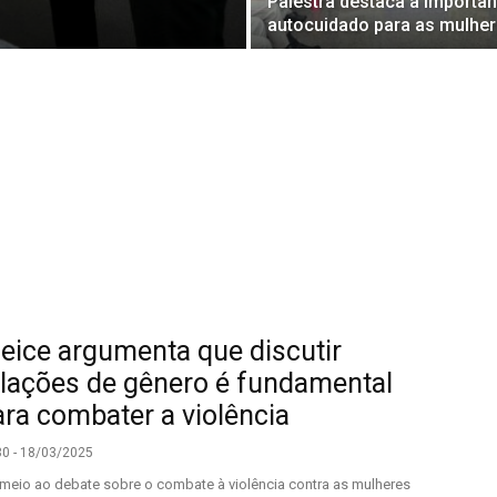
Palestra destaca a importân
autocuidado para as mulhe
leice argumenta que discutir
elações de gênero é fundamental
ara combater a violência
30 - 18/03/2025
meio ao debate sobre o combate à violência contra as mulheres