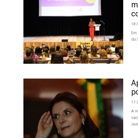
m
c
18:
Em 
do 
A
p
17:
A m
car
Just