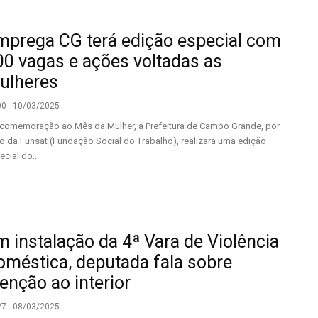
mprega CG terá edição especial com
00 vagas e ações voltadas as
ulheres
00 - 10/03/2025
comemoração ao Mês da Mulher, a Prefeitura de Campo Grande, por
o da Funsat (Fundação Social do Trabalho), realizará uma edição
cial do...
m instalação da 4ª Vara de Violência
oméstica, deputada fala sobre
enção ao interior
27 - 08/03/2025