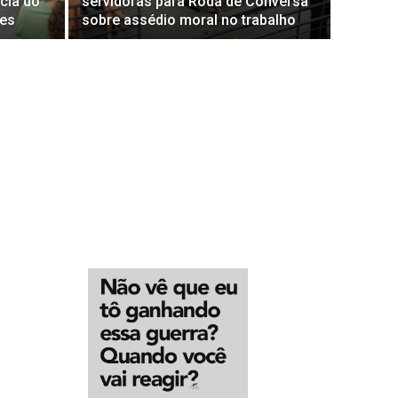
cia do
servidoras para Roda de Conversa
res
sobre assédio moral no trabalho