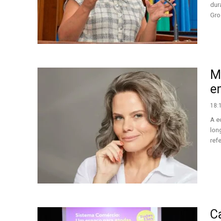
dur
Gro
M
e
18:
A e
lon
ref
C