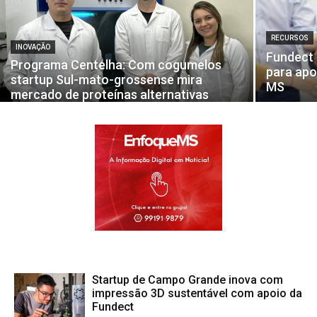
RECURSOS
INOVAÇÃO
Fundect 
Programa Centelha: Com cogumelos
para apo
startup Sul-mato-grossense mira
MS
mercado de proteínas alternativas
Startup de Campo Grande inova com
impressão 3D sustentável com apoio da
Fundect