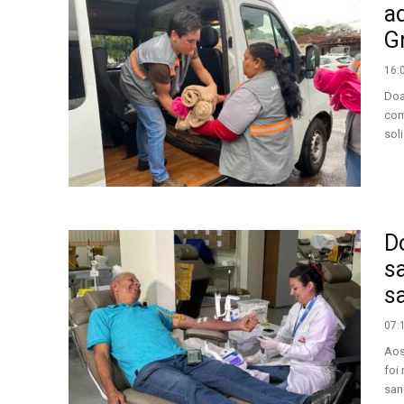
a
G
16:
Doa
com
sol
D
s
sa
07:
Aos
foi
san