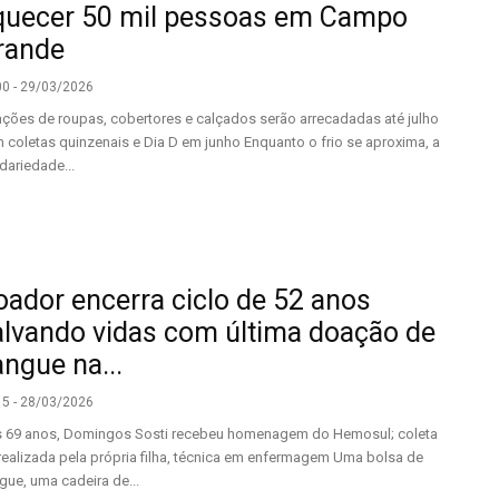
quecer 50 mil pessoas em Campo
rande
00 - 29/03/2026
ções de roupas, cobertores e calçados serão arrecadadas até julho
 coletas quinzenais e Dia D em junho Enquanto o frio se aproxima, a
idariedade...
oador encerra ciclo de 52 anos
alvando vidas com última doação de
ngue na...
15 - 28/03/2026
 69 anos, Domingos Sosti recebeu homenagem do Hemosul; coleta
 realizada pela própria filha, técnica em enfermagem Uma bolsa de
gue, uma cadeira de...