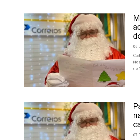
MS
a
d
06:
Car
Noe
de N
P
n
ca
07: