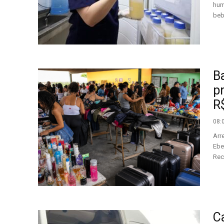
hum
beb
B
pr
R
08:
Arr
Ebe
Rec
C