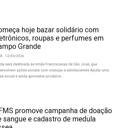
omeça hoje bazar solidário com
letrônicos, roupas e perfumes em
ampo Grande
45 - 12/03/2026
da será destinada às Irmãs Franciscanas de São José, que
envolvem ações sociais com crianças e adolescentes Ajudar uma
sa social e ainda aproveitar produtos...
FMS promove campanha de doação
e sangue e cadastro de medula
ssea