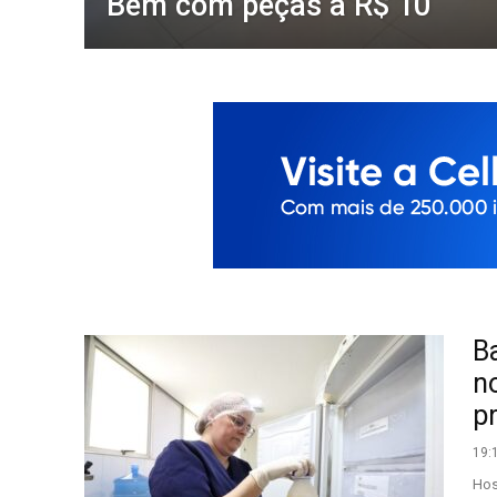
Bem com peças a R$ 10
B
n
p
19:
Hos