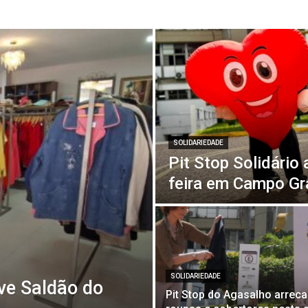
SOLIDARIEDADE
Pit Stop Solidário
feira em Campo G
SOLIDARIEDADE
ve Saldão do
Pit Stop do Agasalho arrec