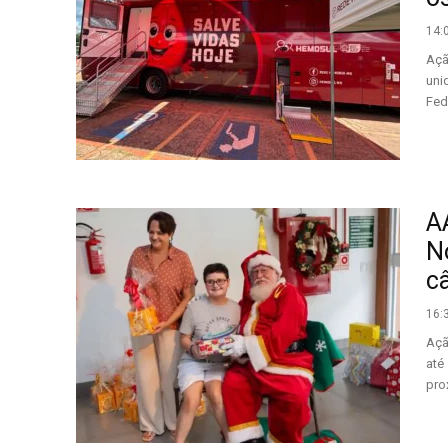
14:
Açã
uni
Fed
A
N
c
16:
Açã
até
pro