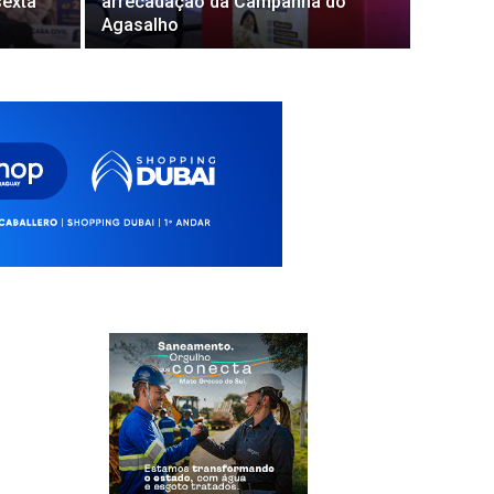
sexta
arrecadação da Campanha do
Agasalho