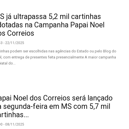
 já ultrapassa 5,2 mil cartinhas
dotadas na Campanha Papai Noel
os Correios
53 - 22/11/2025
tinhas podem ser escolhidas nas agências do Estado ou pelo Blog do
l, com entrega de presentes feita presencialmente A maior campanha
atal do...
apai Noel dos Correios será lançado
a segunda-feira em MS com 5,7 mil
rtinhas...
00 - 08/11/2025