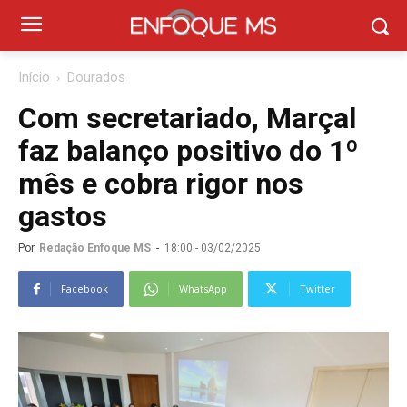
Início
Dourados
Com secretariado, Marçal
faz balanço positivo do 1º
mês e cobra rigor nos
gastos
Por
Redação Enfoque MS
-
18:00 - 03/02/2025
Facebook
WhatsApp
Twitter