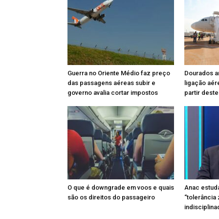
Guerra no Oriente Médio faz preço
Dourados am
das passagens aéreas subir e
ligação aér
governo avalia cortar impostos
partir dest
O que é downgrade em voos e quais
Anac estuda
são os direitos do passageiro
“tolerância
indisciplin