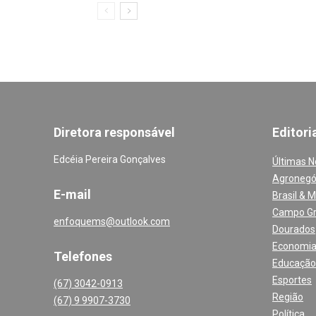
Diretora responsável
Editori
Edcéia Pereira Gonçalves
Últimas N
Agronegó
E-mail
Brasil & 
Campo G
enfoquems@outlook.com
Dourados
Economi
Telefones
Educação
Esportes
(67) 3042-0913
Região
(67) 9 9907-3730
Política