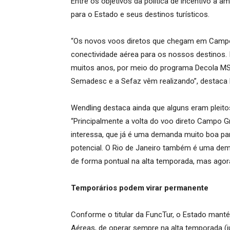
Entre os objetivos da política de incentivo à a
para o Estado e seus destinos turísticos.
“Os novos voos diretos que chegam em Campo 
conectividade aérea para os nossos destinos. 
muitos anos, por meio do programa Decola MS
Semadesc e a Sefaz vêm realizando”, destaca B
Wendling destaca ainda que alguns eram pleit
“Principalmente a volta do voo direto Campo G
interessa, que já é uma demanda muito boa p
potencial. O Rio de Janeiro também é uma dem
de forma pontual na alta temporada, mas agor
Temporários podem virar permanente
Conforme o titular da FuncTur, o Estado man
Aéreas, de operar sempre na alta temporada (j