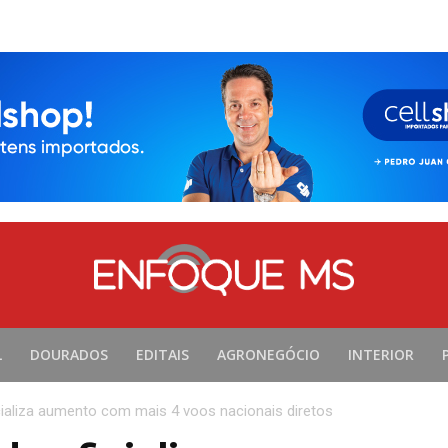
L
DOURADOS
EDITAIS
AGRONEGÓCIO
INTERIOR
cializa aumento com mais 4 voos nacionais diretos