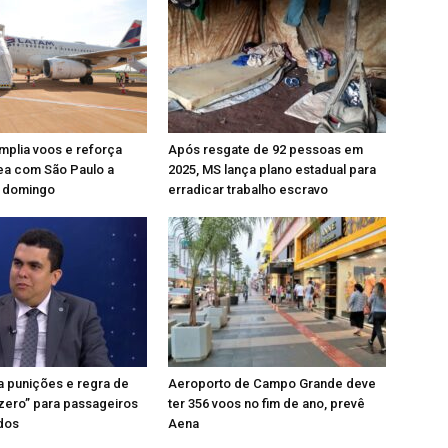
plia voos e reforça
Após resgate de 92 pessoas em
ea com São Paulo a
2025, MS lança plano estadual para
e domingo
erradicar trabalho escravo
 punições e regra de
Aeroporto de Campo Grande deve
 zero” para passageiros
ter 356 voos no fim de ano, prevê
ados
Aena