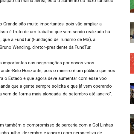
mpliação da malha aérea, está o aumento do fluxo turístico
Grande são muito importantes, pois vão ampliar a
Isso é fruto de um trabalho que vem sendo realizado há
, que a FundTur (Fundação de Turismo de MS), a
runo Wendling, diretor-presidente da FundTur.
os importantes nas negociações por novos voos.
rande-Belo Horizonte, pois o mineiro é um público que nos
ara o Estado e que agora deve aumentar com esse voo
anda que a gente sempre solicita e que já vem operando
a vem de forma mais alongada: de setembro até janeiro”.
tém também o compromisso de parceria com a Gol Linhas
unho, julho, dezembro e janeiro) com perspectiva de