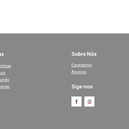
a
s
Sobre Nós
Expediente
otícias
Anuncie
cio
Mundo
Siga-nos
rande
a