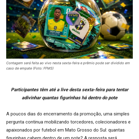
Contagem será feita ao vivo nesta sexta-feira e prêmio pode ser dividido em
caso de empate (Foto: FFMS)
Participantes têm até a live desta sexta-feira para tentar
adivinhar quantas figurinhas há dentro do pote
A poucos dias do encerramento da promoção, uma simples
pergunta continua mobilizando torcedores, colecionadores e
apaixonados por futebol em Mato Grosso do Sul: quantas
figurinhas cabem dentro de um pote? A resposta será