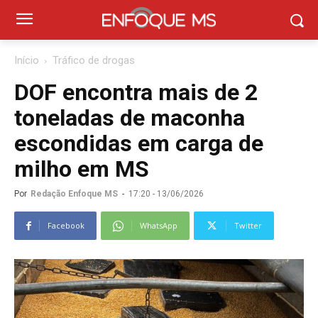
Início
Tráfico de drogas
DOF encontra mais de 2
toneladas de maconha
escondidas em carga de
milho em MS
Por
Redação Enfoque MS
-
17:20 - 13/06/2026
Facebook
WhatsApp
Twitter