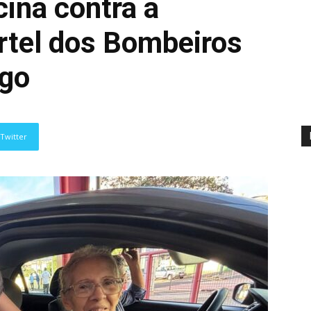
cina contra a
artel dos Bombeiros
ngo
Twitter