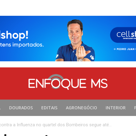
L
DOURADOS
EDITAIS
AGRONEGÓCIO
INTERIOR
contra a Influenza no quartel dos Bombeiros segue até...