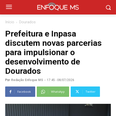
Início
Dourados
Prefeitura e Inpasa
discutem novas parcerias
para impulsionar o
desenvolvimento de
Dourados
Por
Redação Enfoque MS
-
17:45 - 08/07/2026
Facebook
WhatsApp
Twitter