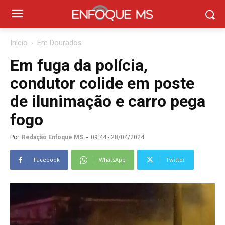
Início
Em Dourados
Em fuga da polícia,
condutor colide em poste
de ilunimação e carro pega
fogo
Por
Redação Enfoque MS
-
09:44 - 28/04/2024
Facebook
WhatsApp
Twitter