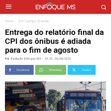
Início
Em Campo Grande
Entrega do relatório final da
CPI dos ônibus é adiada
para o fim de agosto
Por
Redação Enfoque MS
-
06:20 - 06/08/2025
Facebook
WhatsApp
Twitter