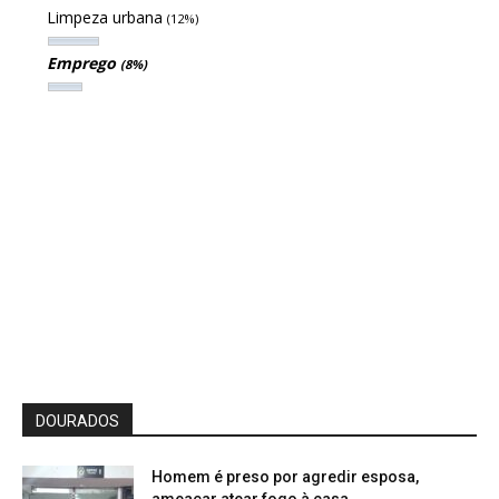
Limpeza urbana
(12%)
Emprego
(8%)
DOURADOS
Homem é preso por agredir esposa,
ameaçar atear fogo à casa...