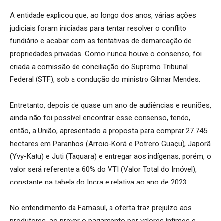
A entidade explicou que, ao longo dos anos, várias ações
judiciais foram iniciadas para tentar resolver o conflito
fundiário e acabar com as tentativas de demarcação de
propriedades privadas. Como nunca houve o consenso, foi
criada a comissão de conciliação do Supremo Tribunal
Federal (STF), sob a condução do ministro Gilmar Mendes.
Entretanto, depois de quase um ano de audiências e reuniões,
ainda não foi possível encontrar esse consenso, tendo,
então, a União, apresentado a proposta para comprar 27.745
hectares em Paranhos (Arroio-Korá e Potrero Guaçu), Japorã
(Yvy-Katu) e Juti (Taquara) e entregar aos indígenas, porém, o
valor será referente a 60% do VTI (Valor Total do Imóvel),
constante na tabela do Incra e relativa ao ano de 2023.
No entendimento da Famasul, a oferta traz prejuízo aos
produtores, ao prever o pagamento por valores ínfimos e