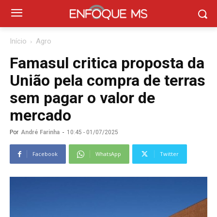
Início
Agro
Famasul critica proposta da
União pela compra de terras
sem pagar o valor de
mercado
Por
André Farinha
-
10:45 - 01/07/2025
Facebook
WhatsApp
Twitter