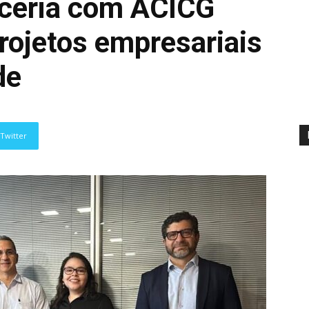
rceria com ACICG
projetos empresariais
de
Twitter