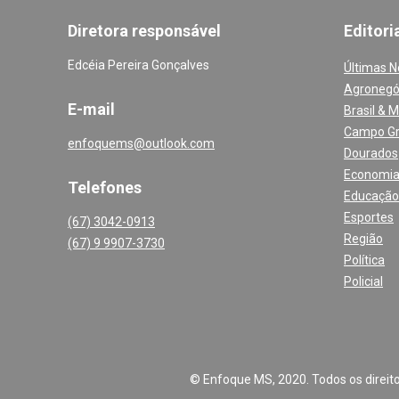
Diretora responsável
Editori
Edcéia Pereira Gonçalves
Últimas N
Agronegó
E-mail
Brasil & 
Campo G
enfoquems@outlook.com
Dourados
Economi
Telefones
Educação
Esportes
(67) 3042-0913
Região
(67) 9 9907-3730
Política
Policial
© Enfoque MS, 2020. Todos os direitos