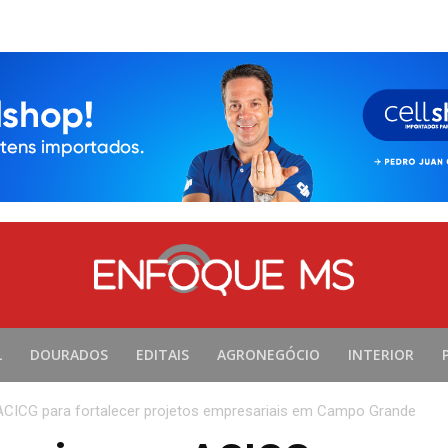
L
DOURADOS
EDITAIS
AGRONEGÓCIO
INTERIOR
 ACICG para fortalecer projetos empresariais em Campo Grande