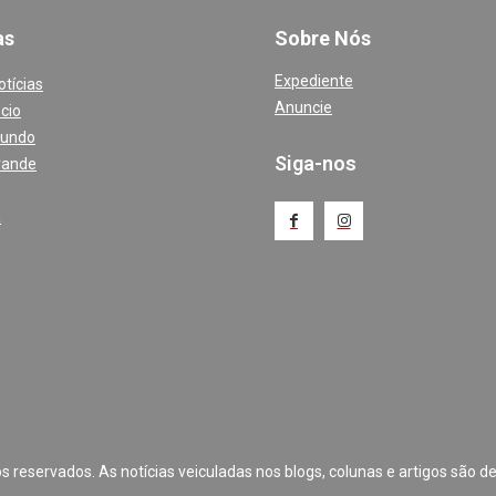
a
s
Sobre Nós
Expediente
otícias
Anuncie
cio
Mundo
Siga-nos
rande
a
 reservados. As notícias veiculadas nos blogs, colunas e artigos são de