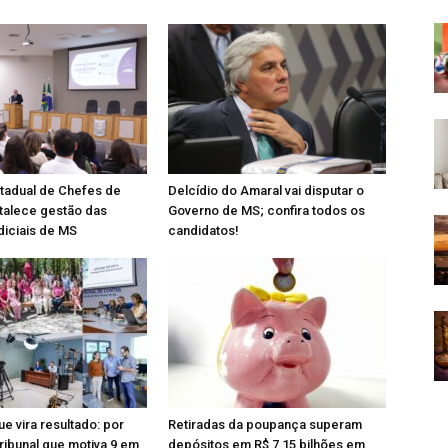
tadual de Chefes de
Delcídio do Amaral vai disputar o
rtalece gestão das
Governo de MS; confira todos os
diciais de MS
candidatos!
e vira resultado: por
Retiradas da poupança superam
ribunal que motiva 9 em
depósitos em R$ 7,15 bilhões em