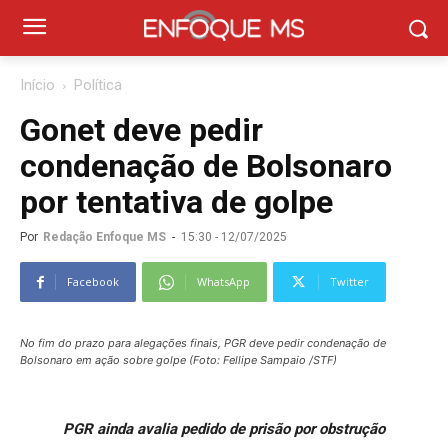
Início
Política
Gonet deve pedir
condenação de Bolsonaro
por tentativa de golpe
Por
Redação Enfoque MS
-
15:30 - 12/07/2025
Facebook
WhatsApp
Twitter
No fim do prazo para alegações finais, PGR deve pedir condenação de
Bolsonaro em ação sobre golpe (Foto: Fellipe Sampaio /STF)
PGR ainda avalia pedido de prisão por obstrução