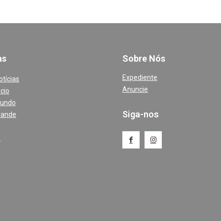
a
s
Sobre Nós
Expediente
otícias
Anuncie
cio
Mundo
Siga-nos
rande
a