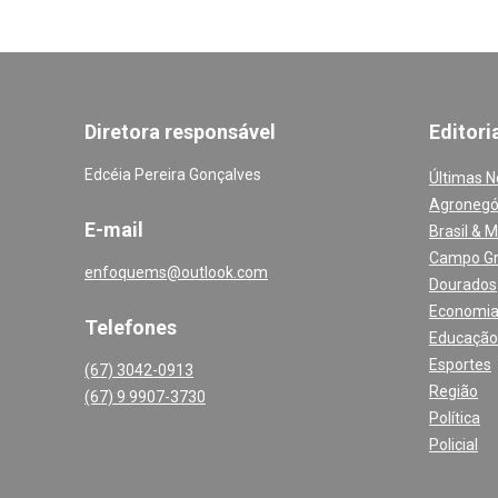
Diretora responsável
Editori
Edcéia Pereira Gonçalves
Últimas N
Agronegó
E-mail
Brasil & 
Campo G
enfoquems@outlook.com
Dourados
Economi
Telefones
Educação
Esportes
(67) 3042-0913
Região
(67) 9 9907-3730
Política
Policial