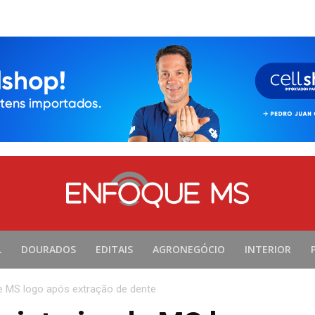
L
DOURADOS
EDITAIS
AGRONEGÓCIO
INTERIOR
e MS logo após extração de dente