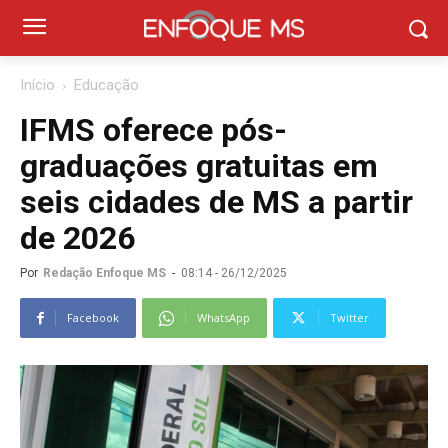
Início
Educação
IFMS oferece pós-
graduações gratuitas em
seis cidades de MS a partir
de 2026
Por
Redação Enfoque MS
-
08:14 - 26/12/2025
Facebook
WhatsApp
Twitter