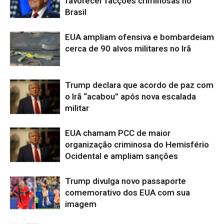
favorecer facções criminosas no
Brasil
EUA ampliam ofensiva e bombardeiam
cerca de 90 alvos militares no Irã
Trump declara que acordo de paz com
o Irã “acabou” após nova escalada
militar
EUA chamam PCC de maior
organização criminosa do Hemisfério
Ocidental e ampliam sanções
Trump divulga novo passaporte
comemorativo dos EUA com sua
imagem