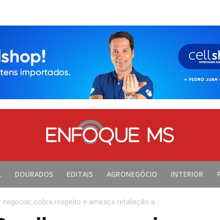
L
DOURADOS
EDITAIS
AGRONEGÓCIO
INTERIOR
r negociar, cobra respeito e ameaça retaliação a...