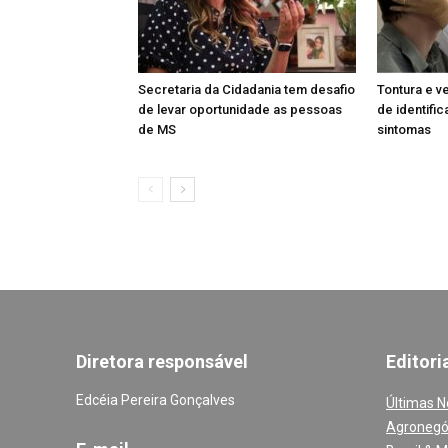
Secretaria da Cidadania tem desafio
Tontura e v
de levar oportunidade as pessoas
de identific
de MS
sintomas
Diretora responsável
Editori
Edcéia Pereira Gonçalves
Últimas N
Agronegó