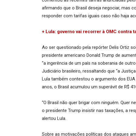
comentou as recentes tarifas anunciadas pelo
afirmando que o Brasil deseja negociar, mas co
responder com tarifas iguais caso não haja ac
+ Lula: governo vai recorrer à OMC contra t
Ao ser questionado pela repórter Delis Ortiz s
presidente americano Donald Trump de aumentar 
“a ingerência de um país na soberania de outro 
Judiciário brasileiro, ressaltando que “a Justi
Lula também contestou o argumento dos EUA so
anos, o Brasil acumulou um superávit de R$ 4
“O Brasil não quer brigar com ninguém. Quer ne
o presidente Trump insistir nas taxações, a res
alertou Lula.
Sobre as motivações políticas dos ataques ame