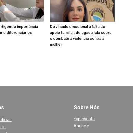
ertigem: a importância
Do vínculo emocional à falta do
ar e diferenciar os
apoio familiar: delegada fala sobre
o combate à violência contra à
mulher
a
s
Sobre Nós
Expediente
otícias
Anuncie
cio