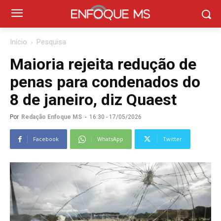
Início
Pesquisa
Maioria rejeita redução de
penas para condenados do
8 de janeiro, diz Quaest
Por
Redação Enfoque MS
-
16:30 - 17/05/2026
Facebook
WhatsApp
Twitter