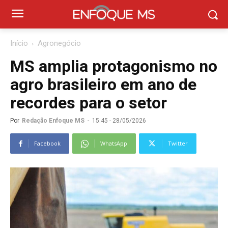
Início
Agronegócio
MS amplia protagonismo no
agro brasileiro em ano de
recordes para o setor
Por
Redação Enfoque MS
-
15:45 - 28/05/2026
Facebook
WhatsApp
Twitter