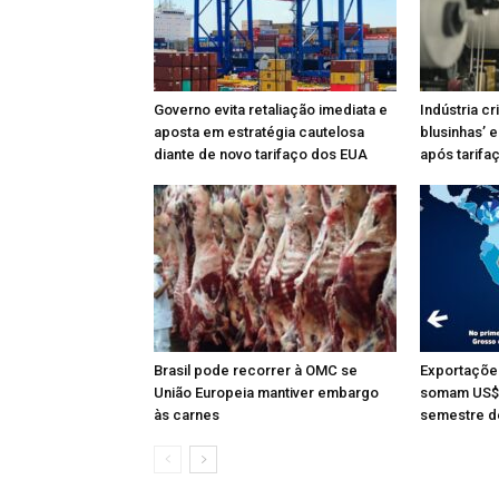
Governo evita retaliação imediata e
Indústria cr
aposta em estratégia cautelosa
blusinhas’ 
diante de novo tarifaço dos EUA
após tarifa
Brasil pode recorrer à OMC se
Exportações
União Europeia mantiver embargo
somam US$ 3
às carnes
semestre d