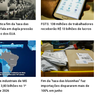
itica fim da ‘taxa das
FGTS: 138 milhões de trabalhadores
e fala em dupla pressão
receberão R$ 13 bilhões de lucros
ço dos EUA
 industriais de MS
Fim da “taxa das blusinhas” faz
,83 bilhões no 1º
importações dispararem mais de
e 2026
100% em junho