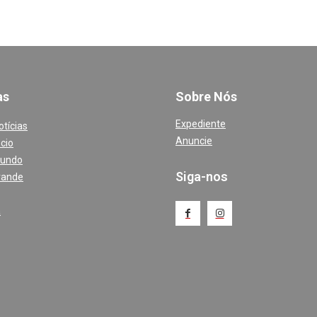
a
s
Sobre Nós
Expediente
otícias
Anuncie
cio
Mundo
Siga-nos
rande
a