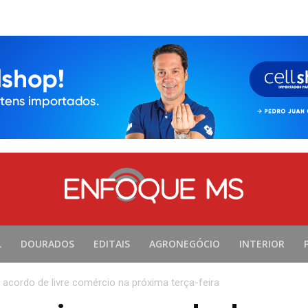
L
DOURADOS
EDITAIS
AGRONEGÓCIO
INTERIOR
acordo de livre comércio na próxima terça-feira