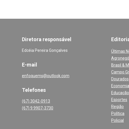
Diretora responsável
Editori
Edcéia Pereira Gonçalves
Últimas N
Agronegó
E-mail
Brasil & 
Campo G
enfoquems@outlook.com
Dourados
Economi
Telefones
Educação
Esportes
(67) 3042-0913
Região
(67) 9 9907-3730
Política
Policial