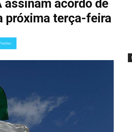
 assinam acordo de
a próxima terça-feira
Twitter