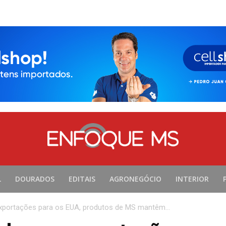
L
DOURADOS
EDITAIS
AGRONEGÓCIO
INTERIOR
ortações para os EUA, produtos de MS mantêm...