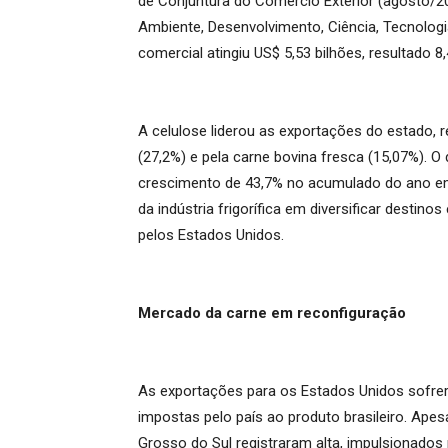
de Conjuntura do Comércio Exterior (agosto/2
Ambiente, Desenvolvimento, Ciência, Tecnolog
comercial atingiu US$ 5,53 bilhões, resultado 
A celulose liderou as exportações do estado, 
(27,2%) e pela carne bovina fresca (15,07%). O
crescimento de 43,7% no acumulado do ano em
da indústria frigorífica em diversificar desti
pelos Estados Unidos.
Mercado da carne em reconfiguração
As exportações para os Estados Unidos sofrer
impostas pelo país ao produto brasileiro. Ape
Grosso do Sul registraram alta, impulsionados