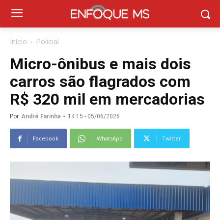
Início
Policial
Micro-ônibus e mais dois
carros são flagrados com
R$ 320 mil em mercadorias
Por
André Farinha
-
14:15 - 05/06/2026
Facebook
WhatsApp
Twitter