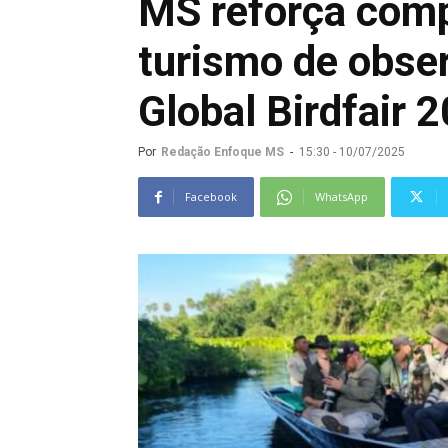
MS reforça com
turismo de obse
Global Birdfair 
Por
Redação Enfoque MS
-
15:30 - 10/07/2025
Facebook
WhatsApp