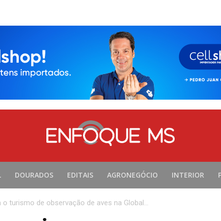
L
DOURADOS
EDITAIS
AGRONEGÓCIO
INTERIOR
 turismo de observação de aves na Global...