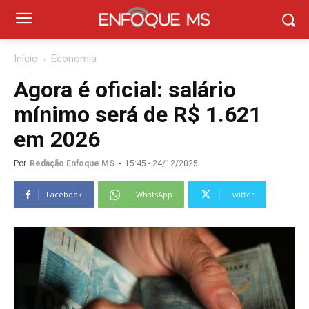
Início
Economia
Agora é oficial: salário
mínimo será de R$ 1.621
em 2026
Por
Redação Enfoque MS
-
15:45 - 24/12/2025
Facebook
WhatsApp
Twitter