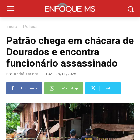
Início
Policial
Patrão chega em chácara de
Dourados e encontra
funcionário assassinado
Por
André Farinha
-
11:45 - 08/11/2025
Facebook
WhatsApp
Twitter