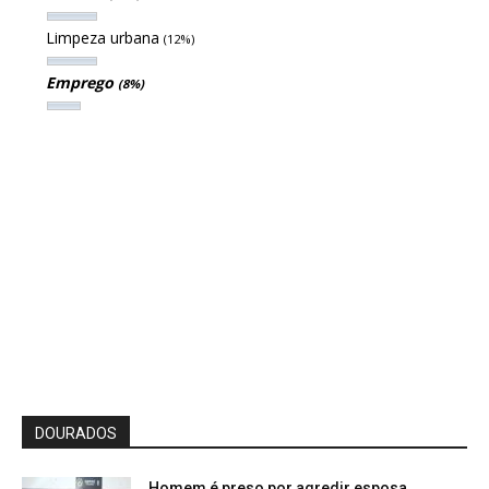
Limpeza urbana
(12%)
Emprego
(8%)
DOURADOS
Homem é preso por agredir esposa,