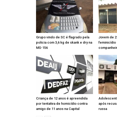
Grupo vindo de SC é flagrado pela
Jovem de 22
policia com 3,6 kg de skank e dry na
feminicídio
MS-156
companheir
Criança de 12 anos é apreendida
Adolescent
por tentativa de homicídio contra
após recusa
amigo de 11 anos na Capital
russa