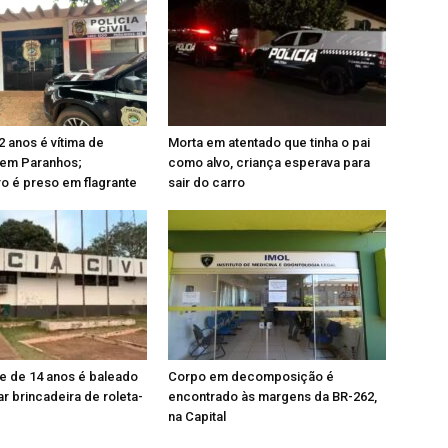
 anos é vítima de
Morta em atentado que tinha o pai
 em Paranhos;
como alvo, criança esperava para
o é preso em flagrante
sair do carro
e de 14 anos é baleado
Corpo em decomposição é
r brincadeira de roleta-
encontrado às margens da BR-262,
na Capital