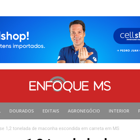
L
DOURADOS
EDITAIS
AGRONEGÓCIO
INTERIOR
se 1,2 tonelada de maconha escondida em carreta em MS