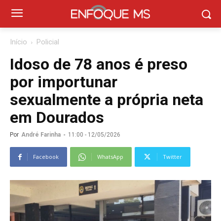
Início
Policial
Idoso de 78 anos é preso
por importunar
sexualmente a própria neta
em Dourados
Por
André Farinha
-
11:00 - 12/05/2026
Facebook
WhatsApp
Twitter