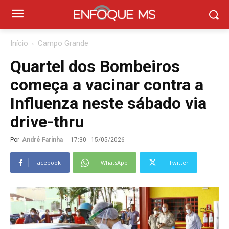
Início
Campo Grande
Quartel dos Bombeiros
começa a vacinar contra a
Influenza neste sábado via
drive-thru
Por
André Farinha
-
17:30 - 15/05/2026
Facebook
WhatsApp
Twitter