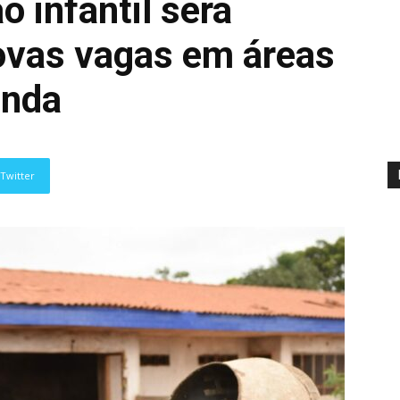
 infantil será
ovas vagas em áreas
anda
Twitter