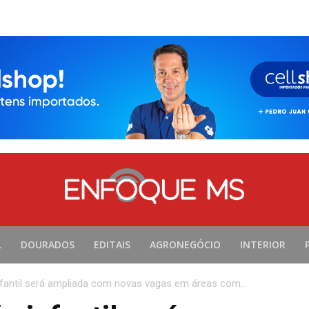
L
DOURADOS
EDITAIS
AGRONEGÓCIO
INTERIOR
fantil será ampliada com novas vagas em áreas com...