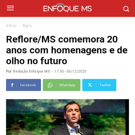
Início
Agro
Reflore/MS comemora 20
anos com homenagens e de
olho no futuro
Por
Redação Enfoque MS
-
17:00 - 06/12/2025
Facebook
WhatsApp
Twitter