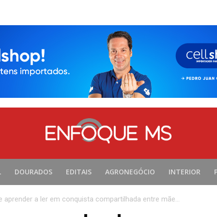
L
DOURADOS
EDITAIS
AGRONEGÓCIO
INTERIOR
aprender a ler em conquista compartilhada entre mãe...