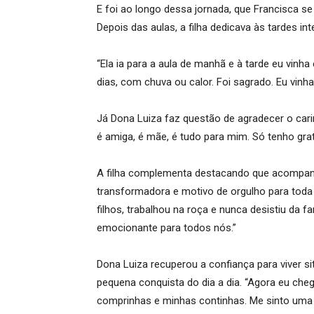
E foi ao longo dessa jornada, que Francisca 
Depois das aulas, a filha dedicava às tardes in
“Ela ia para a aula de manhã e à tarde eu vin
dias, com chuva ou calor. Foi sagrado. Eu vinh
Já Dona Luiza faz questão de agradecer o cari
é amiga, é mãe, é tudo para mim. Só tenho grat
A filha complementa destacando que acompanh
transformadora e motivo de orgulho para toda a
filhos, trabalhou na roça e nunca desistiu da f
emocionante para todos nós.”
Dona Luiza recuperou a confiança para viver s
pequena conquista do dia a dia. “Agora eu che
comprinhas e minhas continhas. Me sinto uma p