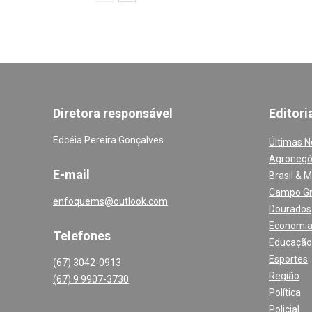
Diretora responsável
Editori
Edcéia Pereira Gonçalves
Últimas N
Agronegó
E-mail
Brasil & 
Campo G
enfoquems@outlook.com
Dourados
Economi
Telefones
Educação
Esportes
(67) 3042-0913
Região
(67) 9 9907-3730
Política
Policial