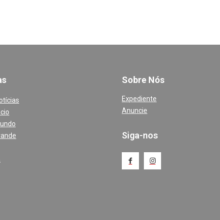
a
s
Sobre Nós
Expediente
otícias
Anuncie
cio
Mundo
Siga-nos
rande
a