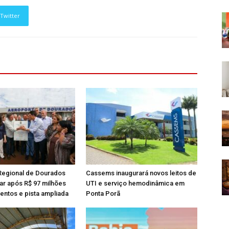
Twitter
Regional de Dourados
Cassems inaugurará novos leitos de
rar após R$ 97 milhões
UTI e serviço hemodinâmica em
entos e pista ampliada
Ponta Porã