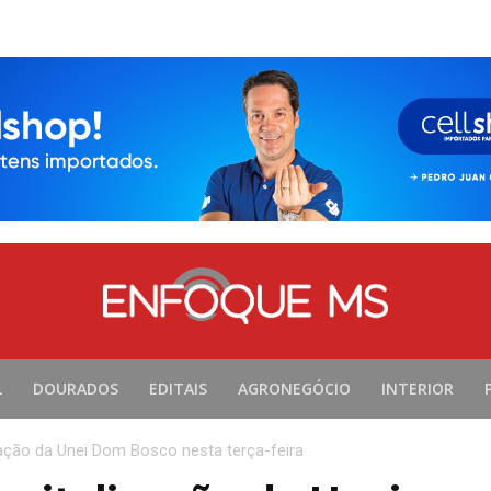
L
DOURADOS
EDITAIS
AGRONEGÓCIO
INTERIOR
zação da Unei Dom Bosco nesta terça-feira