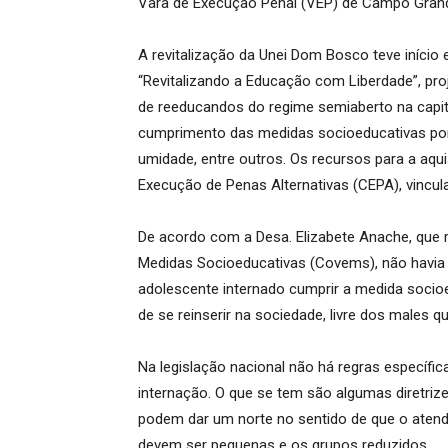
Vara de Execução Penal (VEP) de Campo Gran
A revitalização da Unei Dom Bosco teve iníci
“Revitalizando a Educação com Liberdade”, pr
de reeducandos do regime semiaberto na capit
cumprimento das medidas socioeducativas por m
umidade, entre outros. Os recursos para a aqu
Execução de Penas Alternativas (CEPA), vincul
De acordo com a Desa. Elizabete Anache, que
Medidas Socioeducativas (Covems), não havia
adolescente internado cumprir a medida socio
de se reinserir na sociedade, livre dos males q
Na legislação nacional não há regras específic
internação. O que se tem são algumas diretriz
podem dar um norte no sentido de que o atend
devem ser pequenas e os grupos reduzidos.