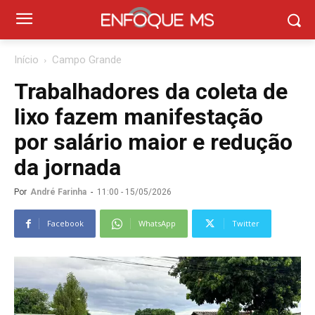
Início
Campo Grande
Trabalhadores da coleta de
lixo fazem manifestação
por salário maior e redução
da jornada
Por
André Farinha
-
11:00 - 15/05/2026
Facebook
WhatsApp
Twitter