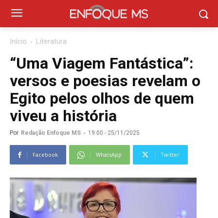
Início
Literatura
“Uma Viagem Fantástica”:
versos e poesias revelam o
Egito pelos olhos de quem
viveu a história
Por
Redação Enfoque MS
-
19:00 - 25/11/2025
Facebook
WhatsApp
Twitter