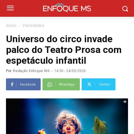
Início
Variedades
Universo do circo invade
palco do Teatro Prosa com
espetáculo infantil
Por
Redação Enfoque MS
-
14:30 - 24/05/2026
Facebook
WhatsApp
Twitter