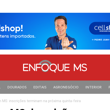
L
DOURADOS
EDITAIS
AGRONEGÓCIO
INTERIOR
 MS: inscrições terminam na próxima quinta-feira