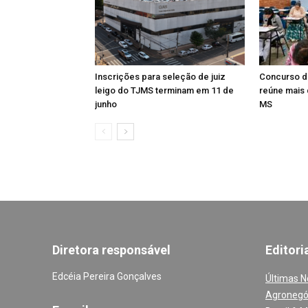
Inscrições para seleção de juiz
Concurso d
leigo do TJMS terminam em 11 de
reúne mais 
junho
MS
Diretora responsável
Editori
Edcéia Pereira Gonçalves
Últimas N
Agronegó