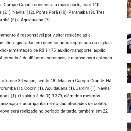
que Campo Grande concentra a maior parte, com 110
1), Naviraí (12), Ponta Porã (10), Paranaíba (9), Três
umbá (8) e Aquidauana (7).
amento é responsável por visitar residências e
e são registradas em questionários impressos ou digitais.
lio-alimentação de R$ 1.175, auxílio-transporte, auxílio
. A jornada é de 40 horas semanais, e a prova será aplicada
de oferece 30 vagas, sendo 18 delas em Campo Grande. Há
orumbá (1), Coxim (1), Aquidauana (1), Jardim (1), Naviraí
Lagoas (1). O salário é de R$ 3.379, além dos mesmos
rganização e acompanhamento das atividades de coleta,
 prova será realizada no período da tarde, também em 22