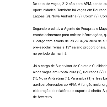
Do total de vagas, 212 são para APM, sendo 
oportunidades. Também há vagas em Dourados (2
Lagoas (9), Nova Andradina (9), Coxim (9), Cor
Segundo o edital, o Agente de Pesquisa e Mape
estabelecimentos para coletar informações, qu
O cargo tem salário de R$ 2.676,24, além de auxí
pré-escolar, férias e 13º salário proporcionais
no período da manhã.
Já o cargo de Supervisor de Coleta e Qualida
ainda vagas em Ponta Porã (2), Dourados (2), C
(1), Nova Andradina (1), Paranaíba (1) e Três 
auxílios oferecidos ao APM. A função inclui o
elaboração de relatórios e suporte à chefia. A
de fevereiro.