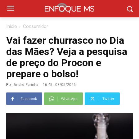
Início
Consumidor
Vai fazer churrasco no Dia
das Mães? Veja a pesquisa
de preço do Procon e
prepare o bolso!
Por
André Farinha
-
16:45 - 08/05/2026
Facebook
WhatsApp
Twitter