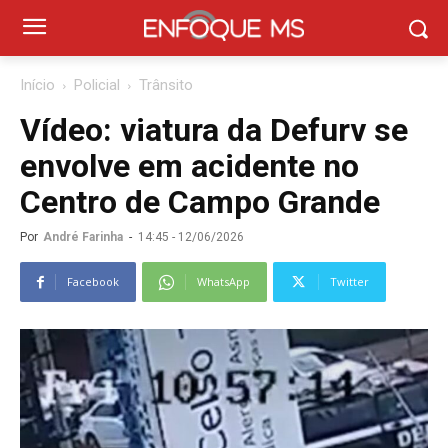
Início
Policial
Trânsito
Vídeo: viatura da Defurv se
envolve em acidente no
Centro de Campo Grande
Por
André Farinha
-
14:45 - 12/06/2026
Facebook
WhatsApp
Twitter