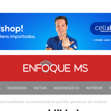
L
DOURADOS
EDITAIS
AGRONEGÓCIO
INTERIOR
esponsabilidade socioambiental de grandes geradores de resíduos