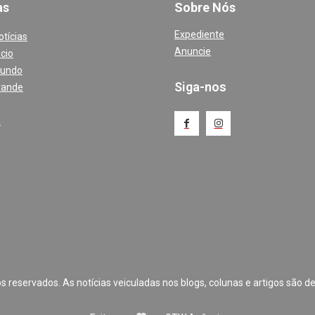
a
s
Sobre Nós
Expediente
otícias
Anuncie
cio
Mundo
Siga-nos
rande
a
 reservados. As notícias veiculadas nos blogs, colunas e artigos são de