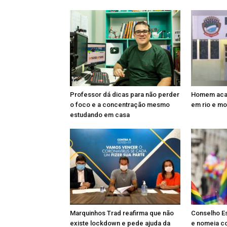
Professor dá dicas para não perder
Homem acam
o foco e a concentração mesmo
em rio e m
estudando em casa
Marquinhos Trad reafirma que não
Conselho Es
existe lockdown e pede ajuda da
e nomeia c