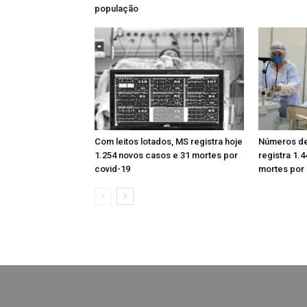
população
Com leitos lotados, MS registra hoje
Números de
1.254 novos casos e 31 mortes por
registra 1.
covid-19
mortes por 