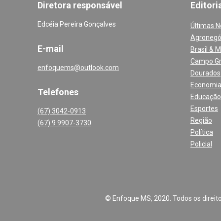
Diretora responsável
Editori
Edcéia Pereira Gonçalves
Últimas N
Agronegó
E-mail
Brasil & 
Campo G
enfoquems@outlook.com
Dourados
Economi
Telefones
Educação
Esportes
(67) 3042-0913
Região
(67) 9 9907-3730
Política
Policial
© Enfoque MS, 2020. Todos os direitos