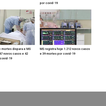
por covid-19
 mortes dispara e MS
MS registra hoje 1.212 novos casos
447 novos casos e 42
e 39 mortes por covid-19
covid-19