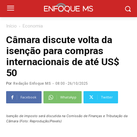
Início
Economia
Câmara discute volta da
isenção para compras
internacionais de até US$
50
Por
Redação Enfoque MS
-
08:00 - 26/10/2025
Facebook
WhatsApp
Twitter
Isenção de imposto será discutida na Comissão de Finanças e Tributação da
Câmara (Foto: Reprodução/Pexels)