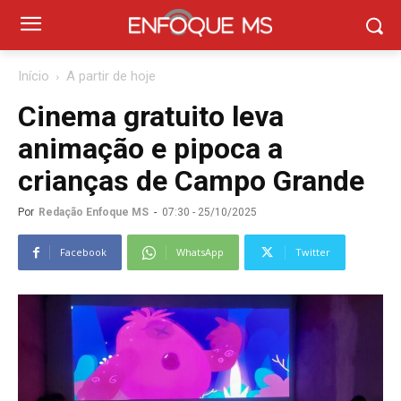
Início
A partir de hoje
Cinema gratuito leva
animação e pipoca a
crianças de Campo Grande
Por
Redação Enfoque MS
-
07:30 - 25/10/2025
Facebook
WhatsApp
Twitter