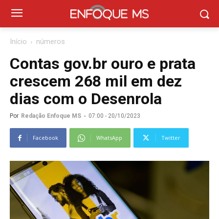
Início
números
Contas gov.br ouro e prata
crescem 268 mil em dez
dias com o Desenrola
Por
Redação Enfoque MS
-
07:00 - 20/10/2023
Facebook
WhatsApp
Twitter